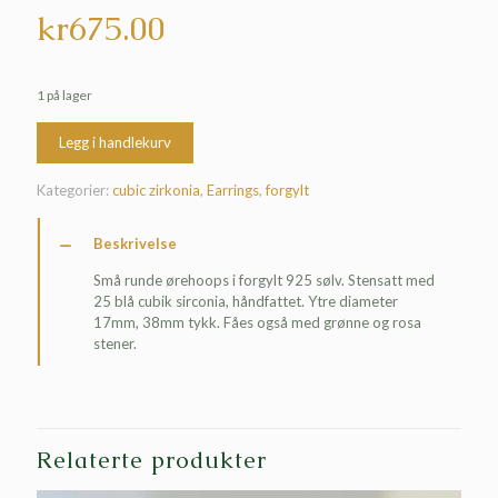
kr
675.00
1 på lager
Legg i handlekurv
Kategorier:
cubic zirkonia
,
Earrings
,
forgylt
Beskrivelse
Små runde ørehoops i forgylt 925 sølv. Stensatt med
25 blå cubik sirconia, håndfattet. Ytre diameter
17mm, 38mm tykk. Fåes også med grønne og rosa
stener.
Relaterte produkter