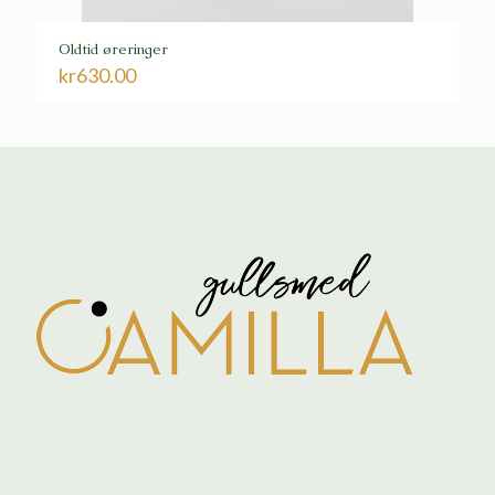
Oldtid øreringer
kr
630.00