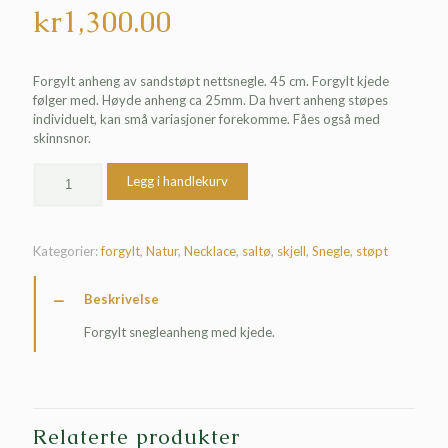
kr
1,300.00
Forgylt anheng av sandstøpt nettsnegle. 45 cm. Forgylt kjede
følger med. Høyde anheng ca 25mm. Da hvert anheng støpes
individuelt, kan små variasjoner forekomme. Fåes også med
skinnsnor.
Legg i handlekurv
Kategorier:
forgylt
,
Natur
,
Necklace
,
saltø
,
skjell
,
Snegle
,
støpt
Beskrivelse
Forgylt snegleanheng med kjede.
Relaterte produkter