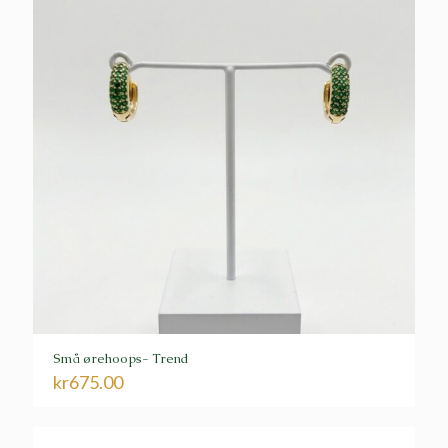
Små ørehoops- Trend
kr
675.00