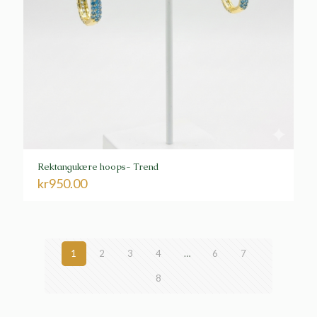
Rektangulære hoops- Trend
kr
950.00
1
2
3
4
…
6
7
8