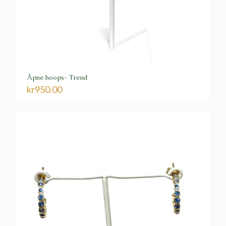
Åpne hoops- Trend
kr
950.00